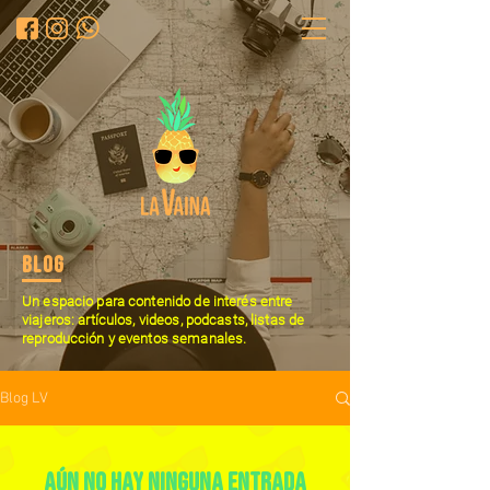
Blog
Un espacio para contenido de interés entre
viajeros: artículos, videos, podcasts, listas de
reproducción y eventos semanales.
Blog LV
Aún no hay ninguna entrada